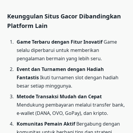
Keunggulan Situs Gacor Dibandingkan
Platform Lain
Game Terbaru dengan Fitur Inovatif
Game
selalu diperbarui untuk memberikan
pengalaman bermain yang lebih seru.
Event dan Turnamen dengan Hadiah
Fantastis
Ikuti turnamen slot dengan hadiah
besar setiap minggunya.
Metode Transaksi Mudah dan Cepat
Mendukung pembayaran melalui transfer bank,
e-wallet (DANA, OVO, GoPay), dan kripto.
Komunitas Pemain Aktif
Bergabung dengan
komunitas untuk berbagi tips dan strategi