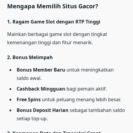
Mengapa Memilih Situs Gacor?
1.
Ragam Game Slot dengan RTP Tinggi
Mainkan berbagai game slot dengan tingkat
kemenangan tinggi dan fitur menarik.
2.
Bonus Melimpah
Bonus Member Baru
untuk meningkatkan
saldo awal.
Cashback Mingguan
bagi pemain aktif.
Free Spins
untuk peluang menang lebih besar.
Bonus Deposit Harian
sebagai tambahan saldo
setiap top-up.