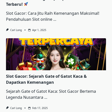
Terbaru!
Slot Gacor: Cara Jitu Raih Kemenangan Maksimal!
Pendahuluan Slot online
...
Carl Long
Apr 1, 2025
Slot Gacor: Sejarah Gate of Gatot Kaca &
Dapatkan Kemenangan
Sejarah Gate of Gatot Kaca: Slot Gacor Bertema
Legenda Nusantara
...
Carl Long
Feb 17, 2025