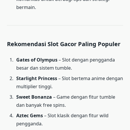
bermain.
Rekomendasi Slot Gacor Paling Populer
Gates of Olympus
– Slot dengan pengganda
besar dan sistem tumble.
Starlight Princess
– Slot bertema anime dengan
multiplier tinggi.
Sweet Bonanza
– Game dengan fitur tumble
dan banyak free spins.
Aztec Gems
– Slot klasik dengan fitur wild
pengganda.