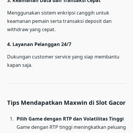
3.
Keamanan Data dan Transaksi Cepat
Menggunakan sistem enkripsi canggih untuk
keamanan pemain serta transaksi deposit dan
withdraw yang cepat.
4.
Layanan Pelanggan 24/7
Dukungan customer service yang siap membantu
kapan saja.
Tips Mendapatkan Maxwin di Slot Gacor
Pilih Game dengan RTP dan Volatilitas Tinggi
Game dengan RTP tinggi meningkatkan peluang