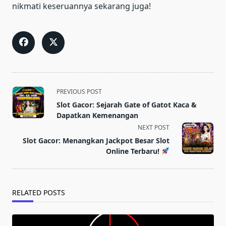
nikmati keseruannya sekarang juga!
<span
PREVIOUS POST
class="nav-
Slot Gacor: Sejarah Gate of Gatot Kaca &
subtitle
Dapatkan Kemenangan
screen-
NEXT POST
reader-
Slot Gacor: Menangkan Jackpot Besar Slot
text">Page</span>
Online Terbaru!
RELATED POSTS