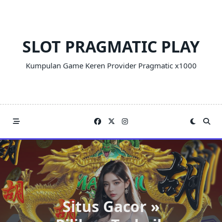
Skip
to
content
SLOT PRAGMATIC PLAY
Kumpulan Game Keren Provider Pragmatic x1000
Situs Gacor »