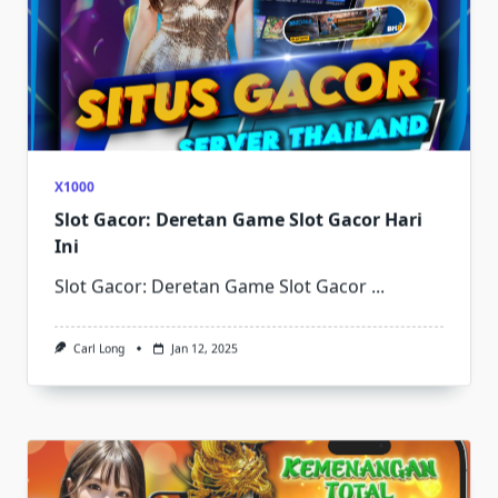
X1000
Slot Gacor: Deretan Game Slot Gacor Hari
Ini
Slot Gacor: Deretan Game Slot Gacor
...
Carl Long
Jan 12, 2025