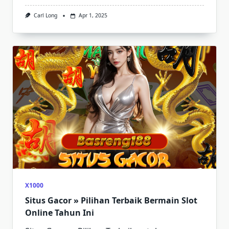
Carl Long
Apr 1, 2025
X1000
Situs Gacor » Pilihan Terbaik Bermain Slot
Online Tahun Ini