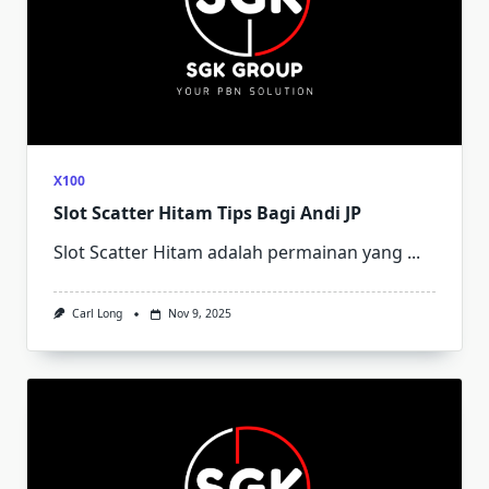
X100
Slot Scatter Hitam Tips Bagi Andi JP
Slot Scatter Hitam adalah permainan yang
...
Carl Long
Nov 9, 2025