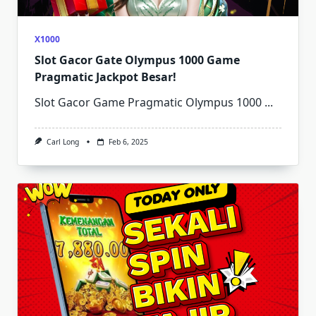
X1000
Slot Gacor Gate Olympus 1000 Game
Pragmatic Jackpot Besar!
Slot Gacor Game Pragmatic Olympus 1000
...
Carl Long
Feb 6, 2025