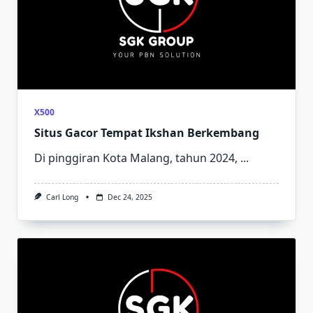
X500
Situs Gacor Tempat Ikshan Berkembang
Di pinggiran Kota Malang, tahun 2024,
...
Carl Long
Dec 24, 2025