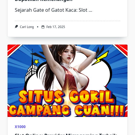
Sejarah Gate of Gatot Kaca: Slot
...
Carl Long
Feb 17, 2025
X1000