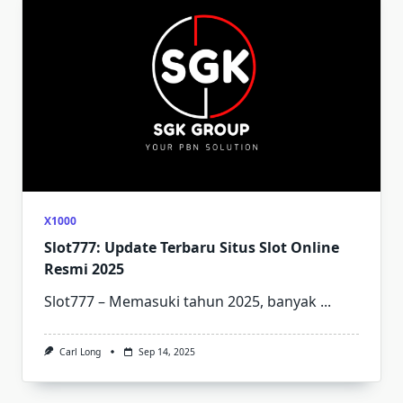
X1000
Slot777: Update Terbaru Situs Slot Online
Resmi 2025
Slot777 – Memasuki tahun 2025, banyak
...
Carl Long
Sep 14, 2025