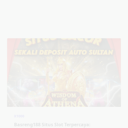
X1000
Basreng188 Situs Slot Terpercaya:
Menjamin Kemenangan Besar
Basreng188 Situs Slot: Menjamin
Kemenangan dan
...
Carl Long
Dec 28, 2024