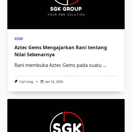
X500
Aztec Gems Mengajarkan Rani tentang
Nilai Sebenarnya
Rani membuka Aztec Gems pada suatu
...
Carl Long
Jan 16, 2026