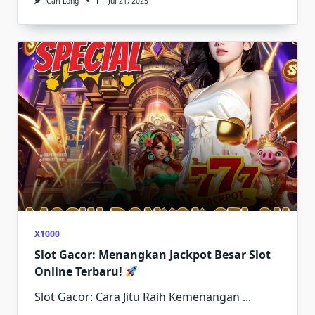
Carl Long
Jul 21, 2025
X1000
Slot Gacor: Menangkan Jackpot Besar Slot
Online Terbaru!
Slot Gacor: Cara Jitu Raih Kemenangan
...