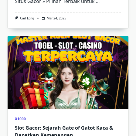
Situs Gacor » Pilihan Terbaik untuk
...
Carl Long
Mar 24, 2025
X1000
Slot Gacor: Sejarah Gate of Gatot Kaca &
Dapatkan Kemenangan