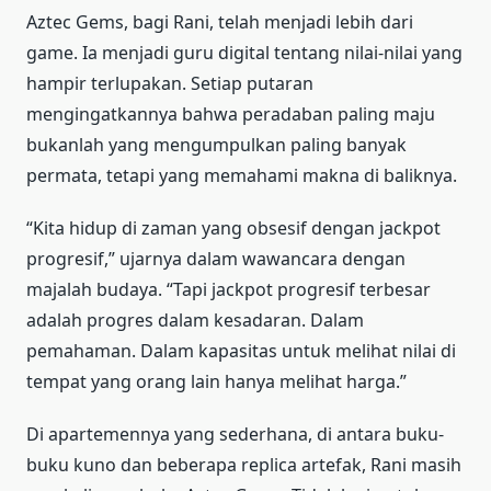
Aztec Gems, bagi Rani, telah menjadi lebih dari
game. Ia menjadi guru digital tentang nilai-nilai yang
hampir terlupakan. Setiap putaran
mengingatkannya bahwa peradaban paling maju
bukanlah yang mengumpulkan paling banyak
permata, tetapi yang memahami makna di baliknya.
“Kita hidup di zaman yang obsesif dengan jackpot
progresif,” ujarnya dalam wawancara dengan
majalah budaya. “Tapi jackpot progresif terbesar
adalah progres dalam kesadaran. Dalam
pemahaman. Dalam kapasitas untuk melihat nilai di
tempat yang orang lain hanya melihat harga.”
Di apartemennya yang sederhana, di antara buku-
buku kuno dan beberapa replica artefak, Rani masih