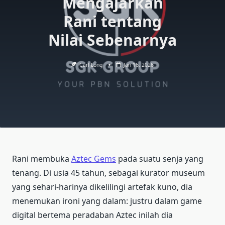
Mengajarkan
Rani tentang
Nilai Sebenarnya
Carl Long
Jan 16, 2026
Rani membuka
Aztec Gems
pada suatu senja yang
tenang. Di usia 45 tahun, sebagai kurator museum
yang sehari-harinya dikelilingi artefak kuno, dia
menemukan ironi yang dalam: justru dalam game
digital bertema peradaban Aztec inilah dia