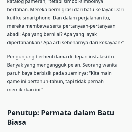
katalog pameran, “tetapi simbol-simbolnya
bertahan. Mereka bermigrasi dari batu ke layar. Dari
kuil ke smartphone. Dan dalam perjalanan itu,
mereka membawa serta pertanyaan-pertanyaan
abadi: Apa yang bernilai? Apa yang layak
dipertahankan? Apa arti sebenarnya dari kekayaan?”
Pengunjung berhenti lama di depan instalasi itu.
Banyak yang mengangguk pelan. Seorang wanita
paruh baya berbisik pada suaminya: “Kita main
game ini bertahun-tahun, tapi tidak pernah
memikirkan ini.”
Penutup: Permata dalam Batu
Biasa