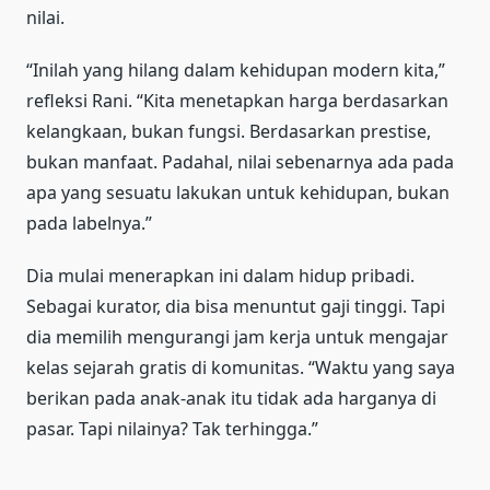
nilai.
“Inilah yang hilang dalam kehidupan modern kita,”
refleksi Rani. “Kita menetapkan harga berdasarkan
kelangkaan, bukan fungsi. Berdasarkan prestise,
bukan manfaat. Padahal, nilai sebenarnya ada pada
apa yang sesuatu lakukan untuk kehidupan, bukan
pada labelnya.”
Dia mulai menerapkan ini dalam hidup pribadi.
Sebagai kurator, dia bisa menuntut gaji tinggi. Tapi
dia memilih mengurangi jam kerja untuk mengajar
kelas sejarah gratis di komunitas. “Waktu yang saya
berikan pada anak-anak itu tidak ada harganya di
pasar. Tapi nilainya? Tak terhingga.”