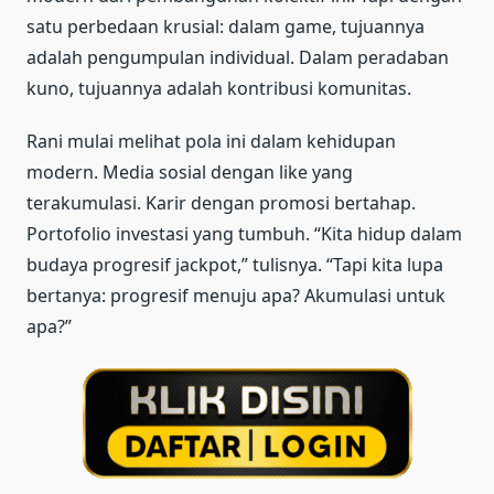
satu perbedaan krusial: dalam game, tujuannya
adalah pengumpulan individual. Dalam peradaban
kuno, tujuannya adalah kontribusi komunitas.
Rani mulai melihat pola ini dalam kehidupan
modern. Media sosial dengan like yang
terakumulasi. Karir dengan promosi bertahap.
Portofolio investasi yang tumbuh. “Kita hidup dalam
budaya progresif jackpot,” tulisnya. “Tapi kita lupa
bertanya: progresif menuju apa? Akumulasi untuk
apa?”