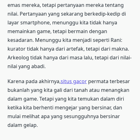
emas mereka, tetapi pertanyaan mereka tentang
nilai. Pertanyaan yang sekarang berkedip-kedip di
layar smartphone, menunggu kita tidak hanya
memainkan game, tetapi bermain dengan
kesadaran. Menunggu kita menjadi seperti Rani:
kurator tidak hanya dari artefak, tetapi dari makna.
Arkeolog tidak hanya dari masa lalu, tetapi dari nilai-
nilai yang abadi.
Karena pada akhirnya,
situs gacor
permata terbesar
bukanlah yang kita gali dari tanah atau menangkan
dalam game. Tetapi yang kita temukan dalam diri
ketika kita berhenti mengejar yang bersinar, dan
mulai melihat apa yang sesungguhnya bersinar
dalam gelap.