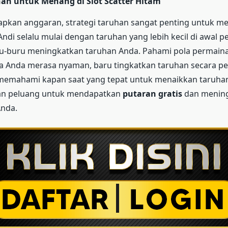
han untuk Menang di Slot Scatter Hitam
apkan anggaran, strategi taruhan sangat penting untuk me
di selalu mulai dengan taruhan yang lebih kecil di awal p
ru-buru meningkatkan taruhan Anda. Pahami pola permaina
ka Anda merasa nyaman, baru tingkatkan taruhan secara per
memahami kapan saat yang tepat untuk menaikkan taruhan
n peluang untuk mendapatkan
putaran gratis
dan menin
nda.