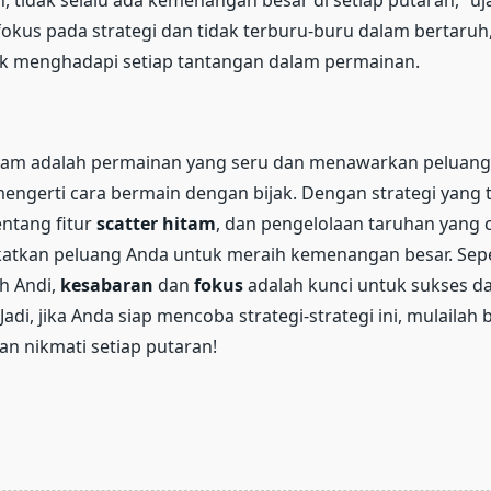
okus pada strategi dan tidak terburu-buru dalam bertaruh
tuk menghadapi setiap tantangan dalam permainan.
Hitam adalah permainan yang seru dan menawarkan peluang
ngerti cara bermain dengan bijak. Dengan strategi yang t
ntang fitur
scatter hitam
, dan pengelolaan taruhan yang 
atkan peluang Anda untuk meraih kemenangan besar. Sepe
h Andi,
kesabaran
dan
fokus
adalah kunci untuk sukses d
Jadi, jika Anda siap mencoba strategi-strategi ini, mulailah
an nikmati setiap putaran!