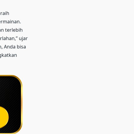
raih
ermainan.
n terlebih
lahan,” ujar
, Anda bisa
gkatkan