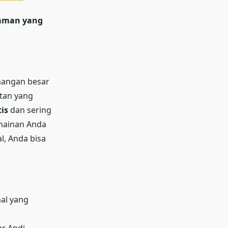
laman yang
nangan besar
tan yang
is
dan sering
mainan Anda
l, Anda bisa
al yang
r Andi.