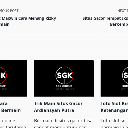
VIOUS POST
NEXT 
t Maxwin Cara Menang Rizky
Situs Gacor Tempat Ik
main
Berkemb
pan>
Cara
Trik Main Situs Gacor
Toto Slot K
 Bermain
Ardiansyah Putra
Ketenangan
 online
Bermain di situs gacor bisa
Toto slot se
er, terutama
sangat menguntungkan
permainan 