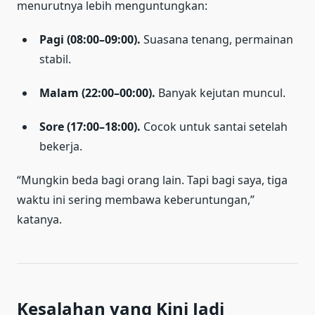
menurutnya lebih menguntungkan:
Pagi (08:00–09:00).
Suasana tenang, permainan
stabil.
Malam (22:00–00:00).
Banyak kejutan muncul.
Sore (17:00–18:00).
Cocok untuk santai setelah
bekerja.
“Mungkin beda bagi orang lain. Tapi bagi saya, tiga
waktu ini sering membawa keberuntungan,”
katanya.
Kesalahan yang Kini Jadi