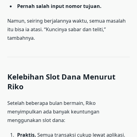
Pernah salah input nomor tujuan.
Namun, seiring berjalannya waktu, semua masalah
itu bisa ia atasi. “Kuncinya sabar dan teliti,”
tambahnya.
Kelebihan Slot Dana Menurut
Riko
Setelah beberapa bulan bermain, Riko
menyimpulkan ada banyak keuntungan
menggunakan slot dana:
Praktis.
Semua transaksi cukup lewat aplikasi.