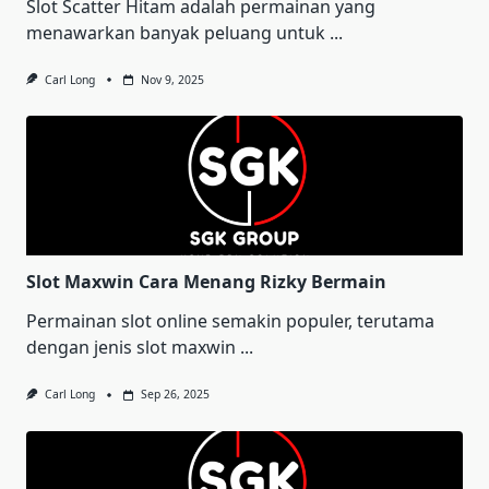
Slot Scatter Hitam adalah permainan yang
menawarkan banyak peluang untuk
...
Carl Long
Nov 9, 2025
Slot Maxwin Cara Menang Rizky Bermain
Permainan slot online semakin populer, terutama
dengan jenis slot maxwin
...
Carl Long
Sep 26, 2025